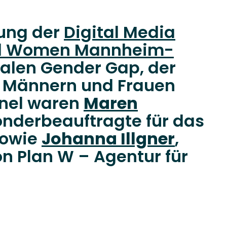
tung der
Digital Media
nal Women Mannheim-
italen Gender Gap, der
on Männern und Frauen
anel waren
Maren
nderbeauftragte für das
sowie
Johanna Illgner
,
on Plan W – Agentur für