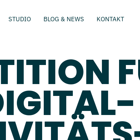
STUDIO
BLOG & NEWS
KONTAKT
ETITION 
DIGITAL-
IVITÄTS