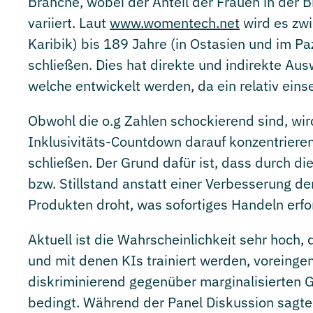
Branche, wobei der Anteil der Frauen in der 
variiert. Laut
www.womentech.net
wird es zwi
Karibik) bis 189 Jahre (in Ostasien und im Pa
schließen. Dies hat direkte und indirekte Au
welche entwickelt werden, da ein relativ einse
Obwohl die o.g Zahlen schockierend sind, wird 
Inklusivitäts-Countdown darauf konzentriere
schließen. Der Grund dafür ist, dass durch di
bzw. Stillstand anstatt einer Verbesserung der
Produkten droht, was sofortiges Handeln erfo
Aktuell ist die Wahrscheinlichkeit sehr hoch,
und mit denen KIs trainiert werden, voreing
diskriminierend gegenüber marginalisierten G
bedingt. Während der Panel Diskussion sagte