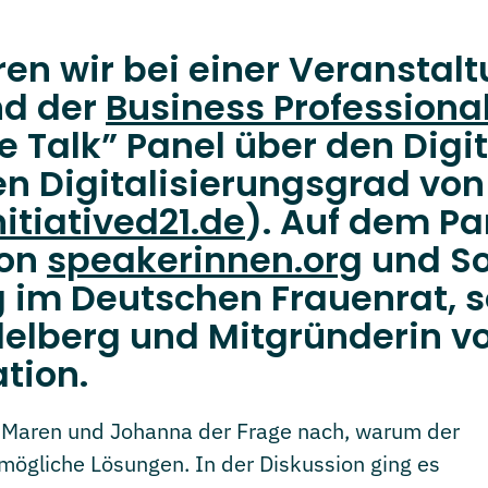
en wir bei einer Veranstal
d der
Business Professio
ure Talk” Panel über den Dig
hen Digitalisierungsgrad v
nitiatived21.de
). Auf dem P
von
speakerinnen.org
und So
ung im Deutschen Frauenrat, 
delberg und Mitgründerin v
tion.
 Maren und Johanna der Frage nach, warum der
 mögliche Lösungen. In der Diskussion ging es