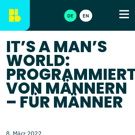
DE
EN
IT’S A MAN’S
WORLD:
PROGRAMMIER
VON MÄNNERN
– FÜR MÄNNER
8. März 2022