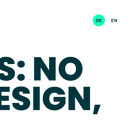
DE
EN
S: NO
ESIGN,