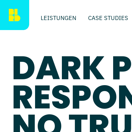
LEISTUNGEN
CASE STUDIES
DARK P
RESPON
NO TR