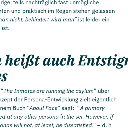
ige, teils nachträglich fast unmögliche
hten und praktisch im Regen stehen gelassen
 man nicht, behindert wird man”
ist leider ein
ist.
n heißt auch Entsti
es
 “
The Inmates are running the asylum
” über
zept der Persona-Entwicklung zielt eigentlich
einem Buch ”
About Face
” sagt: “
A primary
ed at any other persona in the set. However, if
onas will not, at least, be dissatisfied
.” – d. h