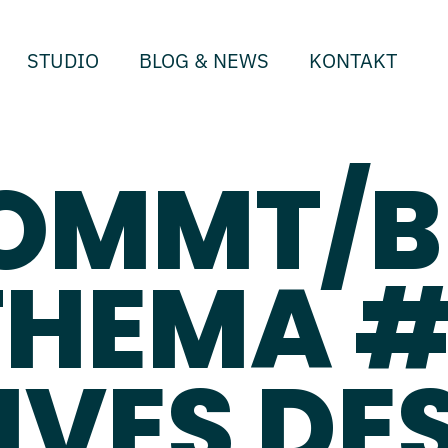
STUDIO
BLOG & NEWS
KONTAKT
OMMT/BL
THEMA #
IVES DE