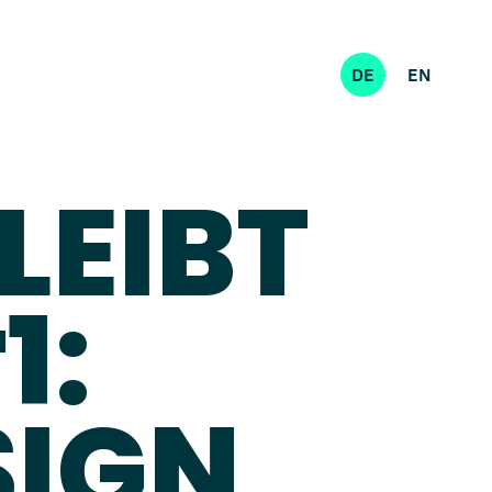
DE
EN
EIBT
1:
SIGN