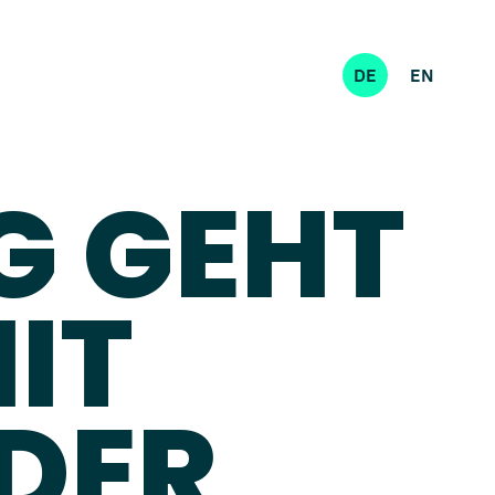
DE
EN
G GEHT
IT
DER