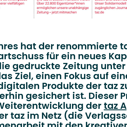
res hat der renommierte t
rtschuss für ein neues Kapi
die gedruckte Zeitung unte
das Ziel, einen Fokus auf ei
igitalen Produkte der taz z
rhin gesichert ist. Dieser 
 Weiterentwicklung der
taz 
r taz im Netz (die Verlagss
enarbeit mit den kreative