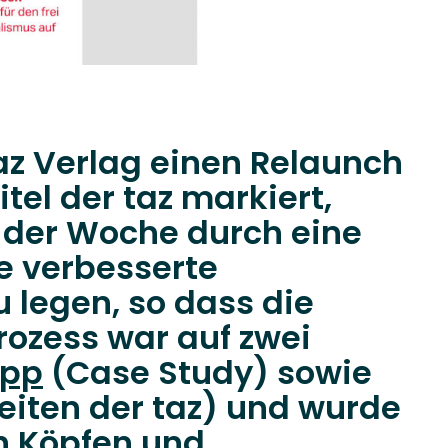
az Verlag einen Relaunch
tel der taz markiert,
r der Woche durch eine
ne verbesserte
u legen, so dass die
Prozess war auf zwei
App
(Case Study) sowie
eiten der taz) und wurde
n Köpfen und